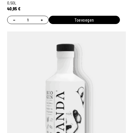
0,50L
40,95
€
−
+
Toevoegen