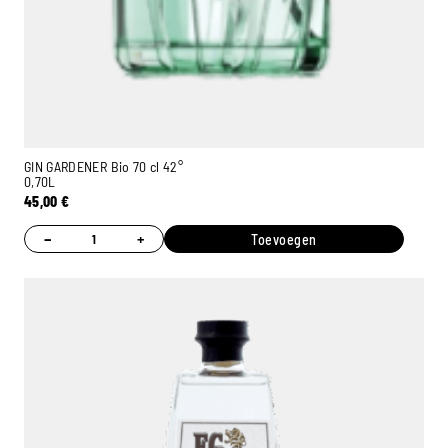
GIN GARDENER Bio 70 cl 42°
0,70L
45,00
€
−
+
Toevoegen