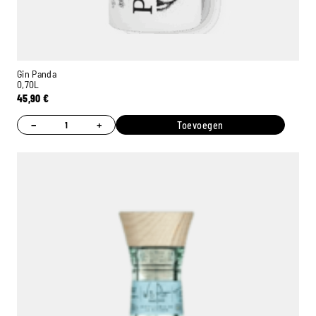
Gin Panda
0,70L
45,90
€
−
+
Toevoegen