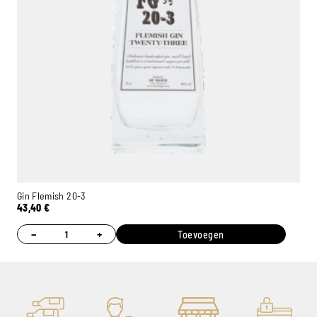
Gin Flemish 20-3
43,40
€
−
+
Toevoegen