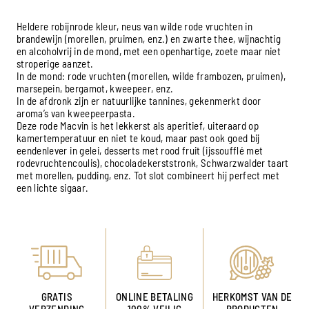
Heldere robijnrode kleur, neus van wilde rode vruchten in
brandewijn (morellen, pruimen, enz.) en zwarte thee, wijnachtig
en alcoholvrij in de mond, met een openhartige, zoete maar niet
stroperige aanzet.
In de mond: rode vruchten (morellen, wilde frambozen, pruimen),
marsepein, bergamot, kweepeer, enz.
In de afdronk zijn er natuurlijke tannines, gekenmerkt door
aroma’s van kweepeerpasta.
Deze rode Macvin is het lekkerst als aperitief, uiteraard op
kamertemperatuur en niet te koud, maar past ook goed bij
eendenlever in gelei, desserts met rood fruit (ijssoufflé met
rodevruchtencoulis), chocoladekerststronk, Schwarzwalder taart
met morellen, pudding, enz. Tot slot combineert hij perfect met
een lichte sigaar.
GRATIS
ONLINE BETALING
HERKOMST VAN DE
VERZENDING
100% VEILIG
PRODUCTEN