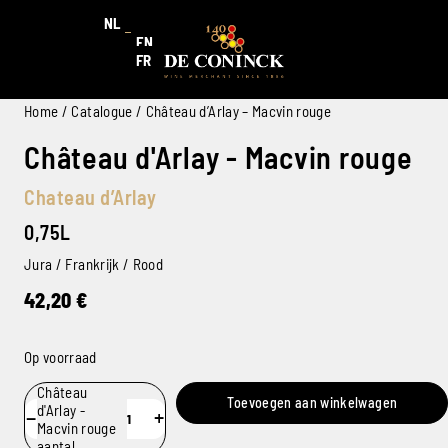
NL
EN
FR
Home
/
Catalogue
/ Château d’Arlay – Macvin rouge
Château d'Arlay - Macvin rouge
Chateau d’Arlay
0,75L
Jura / Frankrijk / Rood
42,20
€
Op voorraad
Château
Toevoegen aan winkelwagen
d'Arlay -
−
+
Macvin rouge
aantal