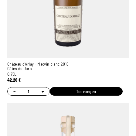
Château d'Arlay - Macvin blanc 2016
Côtes du Jura
0,75L
42,20
€
−
+
Toevoegen