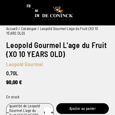
FR
NL
EN
Accueil
/
Catalogue
/ Leopold Gourmel L’age du Fruit (XO 10
YEARS OLD)
Leopold Gourmel L'age du Fruit
(XO 10 YEARS OLD)
Leopold Gourmel
0,70L
90,00
€
En stock
quantité de Leopold
Ajouter au panier
Gourmel L'age du
−
+
Fruit (XO 10 YEARS