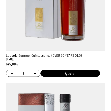
Leopold Gourmel Quintessence (OVER 30 YEARS OLD)
0,70L
375,00
€
−
+
Ajouter