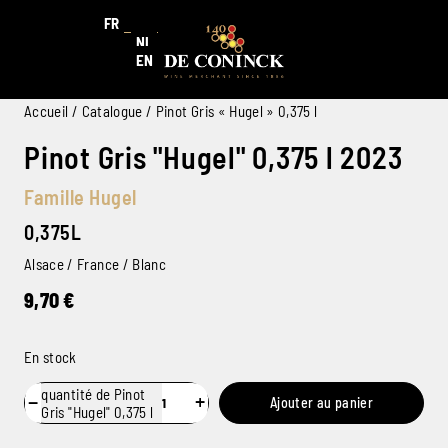
FR
NL
EN
Accueil
/
Catalogue
/ Pinot Gris « Hugel » 0,375 l
Pinot Gris "Hugel" 0,375 l 2023
Famille Hugel
0,375L
Alsace / France / Blanc
9,70
€
En stock
quantité de Pinot
−
+
Ajouter au panier
Gris "Hugel" 0,375 l