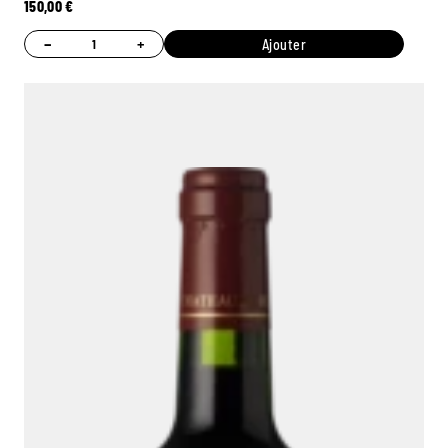
150,00
€
−
+
Ajouter