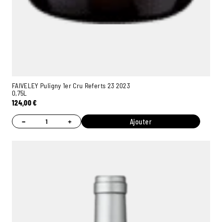
FAIVELEY Puligny 1er Cru Referts 23 2023
0,75L
124,00
€
−
+
Ajouter