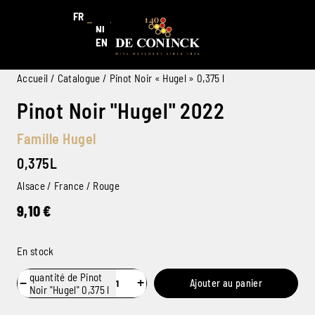
FR
NL
EN
Accueil
/
Catalogue
/ Pinot Noir « Hugel » 0,375 l
Pinot Noir "Hugel" 2022
Famille Hugel
0,375L
Alsace / France / Rouge
9,10
€
En stock
quantité de Pinot
−
+
Ajouter au panier
Noir "Hugel" 0,375 l