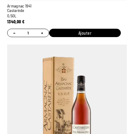
Armagnac 1941
Castarède
0,50L
1340,00
€
−
+
Ajouter