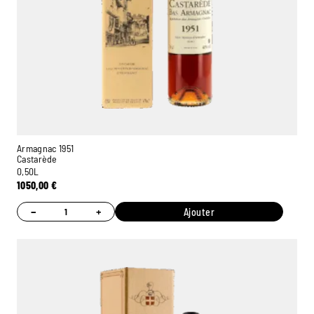
Armagnac 1951
Castarède
0,50L
1050,00
€
−
+
Ajouter