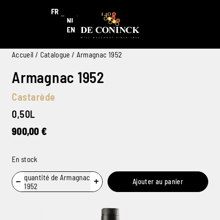
FR
NL
EN
Accueil
/
Catalogue
/ Armagnac 1952
Armagnac 1952
Castarède
0,50L
900,00
€
En stock
quantité de Armagnac
−
+
Ajouter au panier
1952