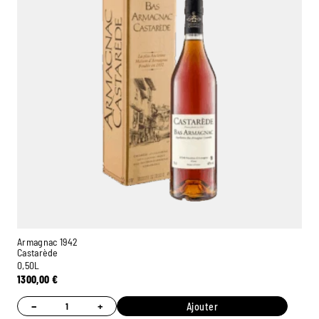
Armagnac 1942
Castarède
0,50L
1300,00
€
−
+
Ajouter