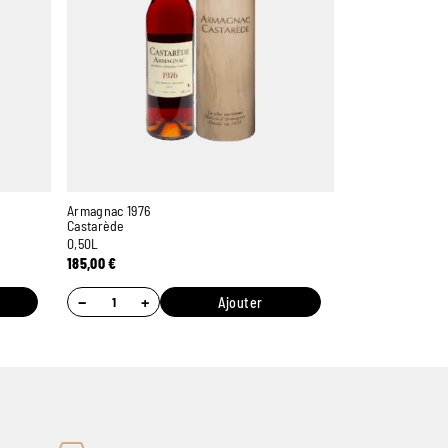
Armagnac 1976
Castarède
0,50L
185,00
€
−
+
Ajouter