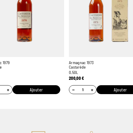
c 1979
Armagnac 1973
de
Castarède
0,50L
200,00
€
+
−
+
Ajouter
Ajouter