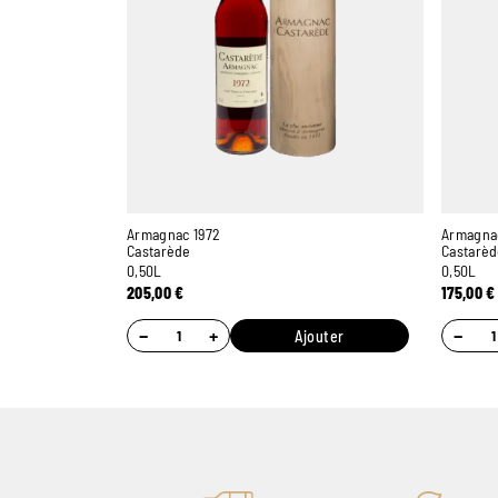
Armagnac 1972
Armagna
Castarède
Castarè
0,50L
0,50L
205,00
€
175,00
€
−
+
−
Ajouter