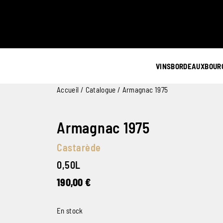
VINS
BORDEAUX
BOUR
Accueil
/
Catalogue
/ Armagnac 1975
Armagnac 1975
Castarède
0,50L
190,00
€
En stock