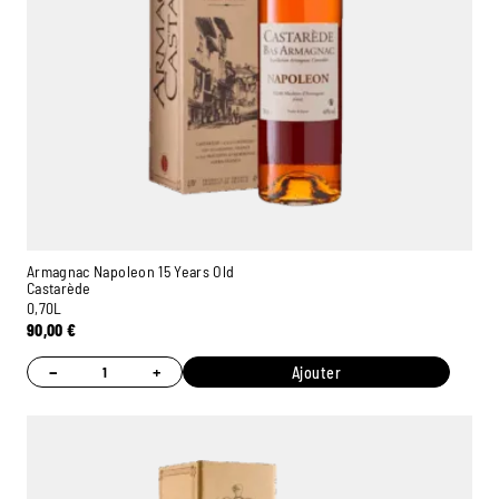
Armagnac Napoleon 15 Years Old
Castarède
0,70L
90,00
€
−
+
Ajouter