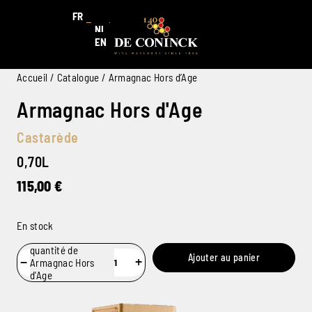
FR
NL
EN
Accueil
/
Catalogue
/ Armagnac Hors d’Age
Armagnac Hors d'Age
Castarède
0,70L
115,00
€
En stock
quantité de
Ajouter au panier
−
+
Armagnac Hors
d'Age