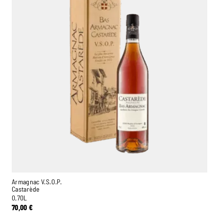
Armagnac V.S.O.P.
Castarède
0,70L
70,00
€