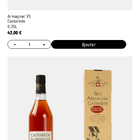
Armagnac VS
Castarède
0,70L
43,00
€
−
+
Ajouter