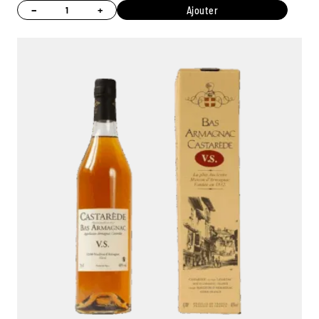
−
+
Ajouter