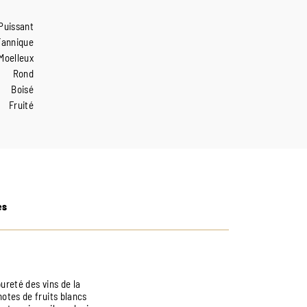
Puissant
Tannique
Moelleux
Rond
Boisé
Fruité
es
pureté des vins de la
notes de fruits blancs