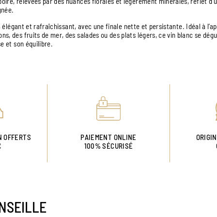
ire, relevées par des nuances florales et légèrement minérales, reflet d’un
gnée.
, élégant et rafraîchissant, avec une finale nette et persistante. Idéal à l’ap
s, des fruits de mer, des salades ou des plats légers, ce vin blanc se dég
e et son équilibre.
N OFFERTS
PAIEMENT ONLINE
ORIGI
€
100% SÉCURISÉ
NSEILLE