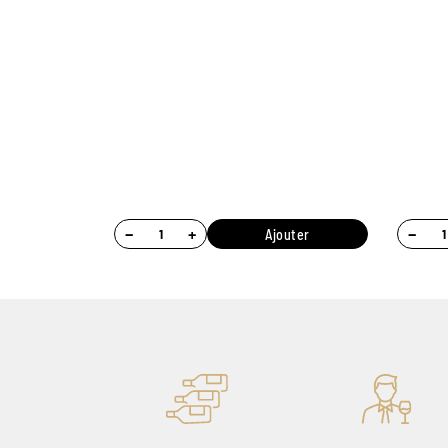
−
+
−
Ajouter