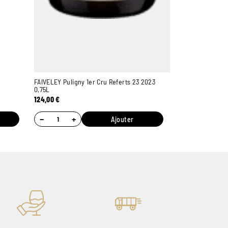
FAIVELEY Puligny 1er Cru Referts 23 2023
0,75L
124,00
€
−
+
Ajouter