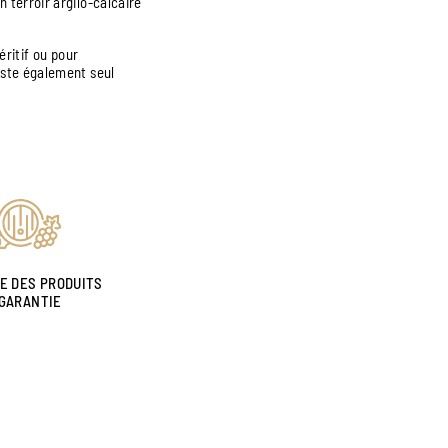
 terroir argilo-calcaire
éritif ou pour
uste également seul
NE DES PRODUITS
GARANTIE