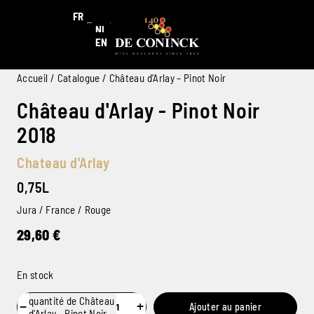
FR
NL
EN
Accueil
/
Catalogue
/ Château d’Arlay – Pinot Noir
Château d'Arlay - Pinot Noir
2018
Chateau d'Arlay
0,75L
Jura / France / Rouge
29,60
€
En stock
quantité de Château
−
+
Ajouter au panier
d'Arlay - Pinot Noir