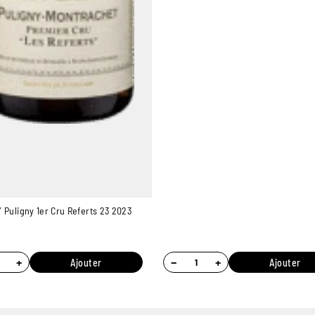
 Puligny 1er Cru Referts 23 2023
+
−
+
Ajouter
Ajouter