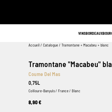
VINS
BORDEAUX
BOUR
Accueil
/
Catalogue
/ Tramontane « Macabeu » blanc
Tramontane "Macabeu" bl
Coume Del Mas
0,75L
Collioure-Banyuls / France / Blanc
8,90
€