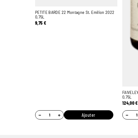
PETITE BARDE 22 Montagne St. Emilion 2022
0,75L
9,75
€
FAIVELEY
0,75L
124,00
€
−
+
−
Ajouter