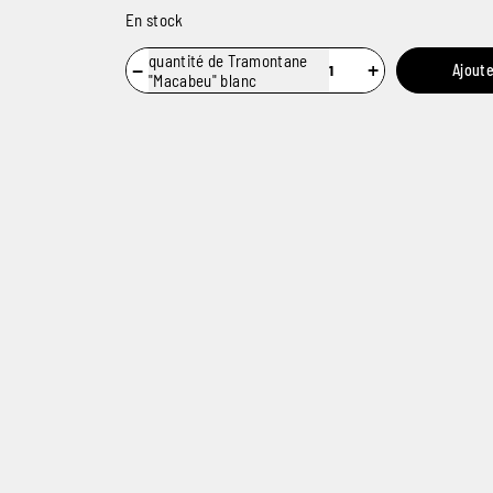
En stock
quantité de Tramontane
−
+
Ajoute
"Macabeu" blanc