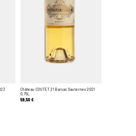
023
Château COUTET 21 Barsac Sauternes 2021
0,75L
59,50
€