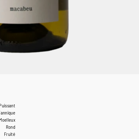
Puissant
Tannique
Moelleux
Rond
Fruité