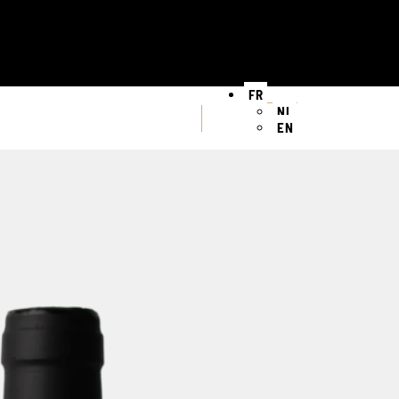
FR
NL
EN