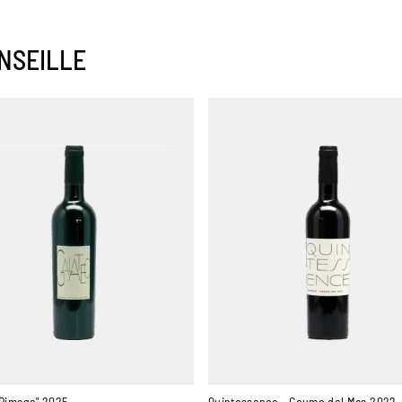
NSEILLE
"Rimage" 2025
Quintessence - Coume del Mas 2022