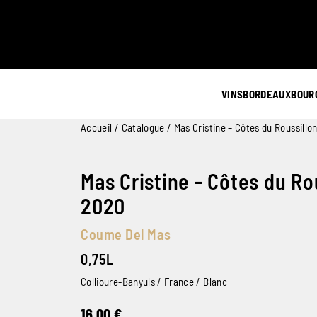
VINS
BORDEAUX
BOUR
Accueil
/
Catalogue
/ Mas Cristine – Côtes du Roussillo
Mas Cristine - Côtes du Ro
2020
Coume Del Mas
0,75L
Collioure-Banyuls / France / Blanc
16,00
€