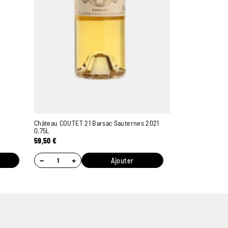
Château COUTET 21 Barsac Sauternes 2021
0,75L
59,50
€
−
+
Ajouter