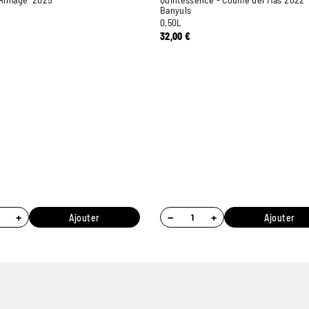
Banyuls
0,50L
32,00
€
+
−
+
Ajouter
Ajouter