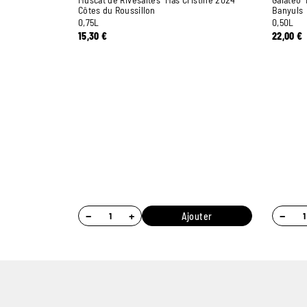
Côtes du Roussillon
Banyuls
0,75L
0,50L
15,30
€
22,00
€
−
+
−
Ajouter