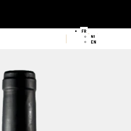
FR
NL
EN