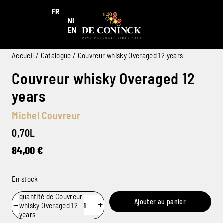
FR
NL
EN
Accueil
/
Catalogue
/ Couvreur whisky Overaged 12 years
Couvreur whisky Overaged 12
years
Michel Couvreur
0,70L
84,00
€
En stock
quantité de Couvreur
Ajouter au panier
−
+
whisky Overaged 12
years