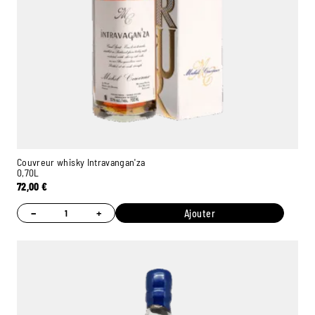
Couvreur whisky Intravangan'za
0,70L
72,00
€
−
+
Ajouter