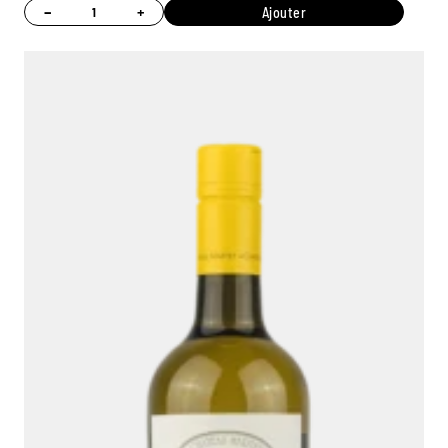
−
+
Ajouter