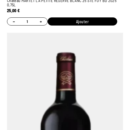
Château MARTET LA PETITE RESERVE BLANC 25 STE FOY BD 2025
0,75L
25,00
€
−
+
Ajouter