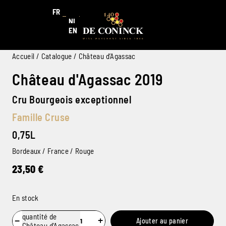
FR
NL
EN
Accueil
/
Catalogue
/ Château d’Agassac
Château d'Agassac 2019
Cru Bourgeois exceptionnel
Famille Cruse
0,75L
Bordeaux / France / Rouge
23,50
€
En stock
quantité de
−
+
Ajouter au panier
Château d'Agassac