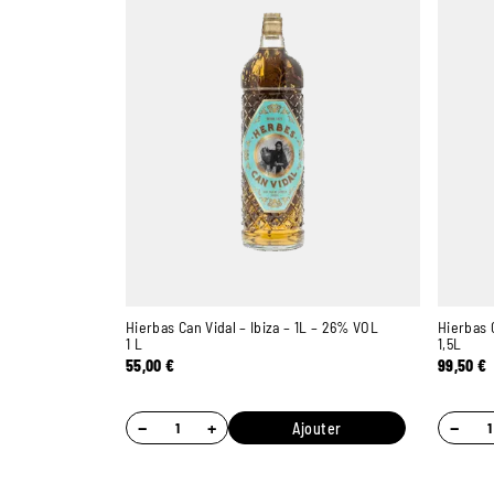
Hierbas Can Vidal – Ibiza – 1L – 26% VOL
Hierbas 
1 L
1,5L
55,00
€
99,50
€
−
+
−
Ajouter