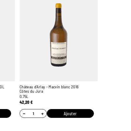
VOL
Château d'Arlay - Macvin blanc 2016
Côtes du Jura
0,75L
42,20
€
−
+
Ajouter