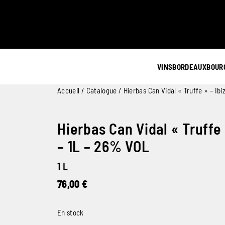
VINS
BORDEAUX
BOUR
Accueil
/
Catalogue
/ Hierbas Can Vidal « Truffe » – Ibi
Hierbas Can Vidal « Truffe 
– 1L – 26% VOL
1 L
76,00
€
En stock