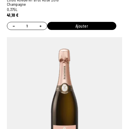
Champagne
0,375L
41,10
€
−
+
Ajouter