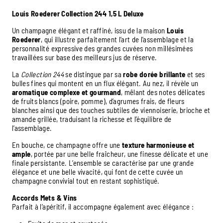
Louis Roederer Collection 244 1,5 L Deluxe
Un champagne élégant et raffiné, issu de la maison
Louis
Roederer
, qui illustre parfaitement l’art de l’assemblage et la
personnalité expressive des grandes cuvées non millésimées
travaillées sur base des meilleurs jus de réserve.
La
Collection 244
se distingue par sa
robe dorée brillante
et ses
bulles fines qui montent en un flux élégant. Au nez, il révèle un
aromatique complexe et gourmand
, mêlant des notes délicates
de fruits blancs (poire, pomme), d’agrumes frais, de fleurs
blanches ainsi que des touches subtiles de viennoiserie, brioche et
amande grillée, traduisant la richesse et l’équilibre de
l’assemblage.
En bouche, ce champagne offre une
texture harmonieuse et
ample
, portée par une belle fraîcheur, une finesse délicate et une
finale persistante. L’ensemble se caractérise par une grande
élégance et une belle vivacité, qui font de cette cuvée un
champagne convivial tout en restant sophistiqué.
Accords Mets & Vins
Parfait à l’apéritif, il accompagne également avec élégance :