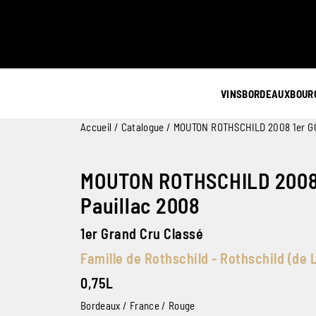
VINS
BORDEAUX
BOUR
Accueil
/
Catalogue
/ MOUTON ROTHSCHILD 2008 1er GC
MOUTON ROTHSCHILD 2008
Pauillac 2008
1er Grand Cru Classé
Famille de Rothschild - Rothschild (de L
0,75L
Bordeaux / France / Rouge