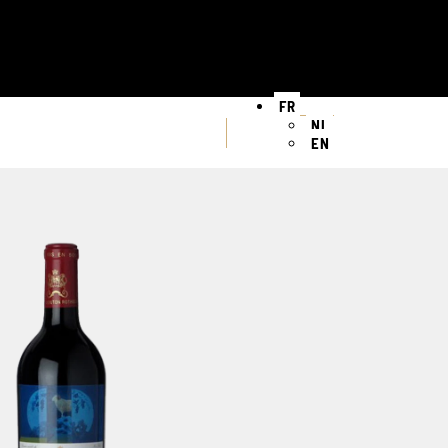
FR
NL
EN