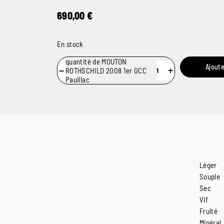
690,00
€
En stock
quantité de MOUTON
Ajoute
−
+
ROTHSCHILD 2008 1er GCC
Pauillac
Léger
Souple
Sec
Vif
Fruité
Minéral