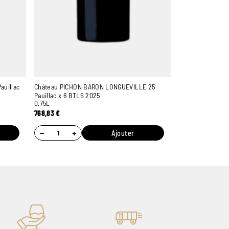
auillac
Château PICHON BARON LONGUEVILLE 25
Pauillac x 6 BTLS 2025
0,75L
768,83
€
−
+
Ajouter