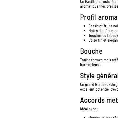
Un Pauillac structuré e
aromatique très précise
Profil aroma
Cassis et fruits no
Notes de cèdre et 
Touches de tabac e
Boisé fin et élégan
Bouche
Tanins fermes mais raffi
harmonieuse.
Style généra
Un grand Bordeaux de gar
excellent potentiel d’évo
Accords met
Idéal avec :
viandes rouges rôt