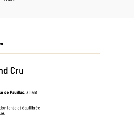
es
nd Cru
é de Pauillac
, alliant
ion lente et équilibrée
que.