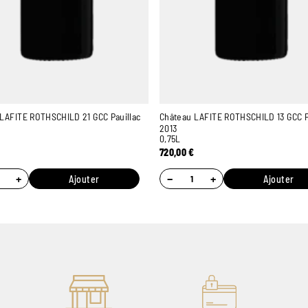
LAFITE ROTHSCHILD 21 GCC Pauillac
Château LAFITE ROTHSCHILD 13 GCC P
2013
0,75L
€
720,00
€
+
−
+
Ajouter
Ajouter