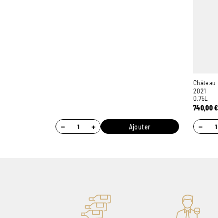
Château 
2021
0,75L
740,00
−
+
−
Ajouter