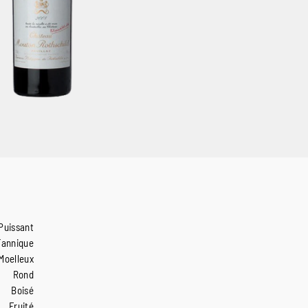
Puissant
Tannique
Moelleux
Rond
Boisé
Fruité