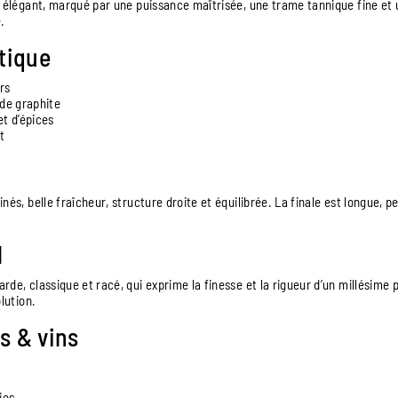
t élégant, marqué par une puissance maîtrisée, une trame tannique fine et
.
tique
irs
de graphite
t d’épices
t
nés, belle fraîcheur, structure droite et équilibrée. La finale est longue, p
l
de, classique et racé, qui exprime la finesse et la rigueur d’un millésime p
lution.
s & vins
ies