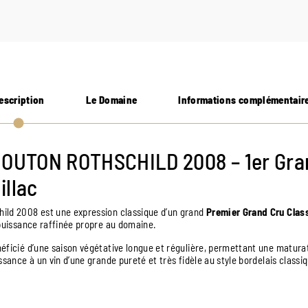
escription
Le Domaine
Informations complémentair
OUTON ROTHSCHILD 2008 – 1er Gra
illac
hild
2008 est une expression classique d’un grand
Premier Grand Cru Class
 puissance raffinée propre au domaine.
éficié d’une saison végétative longue et régulière, permettant une maturat
ssance à un vin d’une grande pureté et très fidèle au style bordelais classi