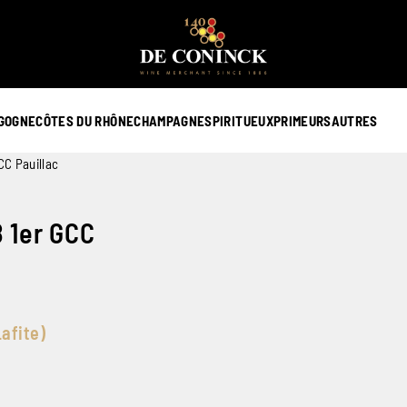
GOGNE
CÔTES DU RHÔNE
CHAMPAGNE
SPIRITUEUX
PRIMEURS
AUTRES
C Pauillac
 1er GCC
afite)