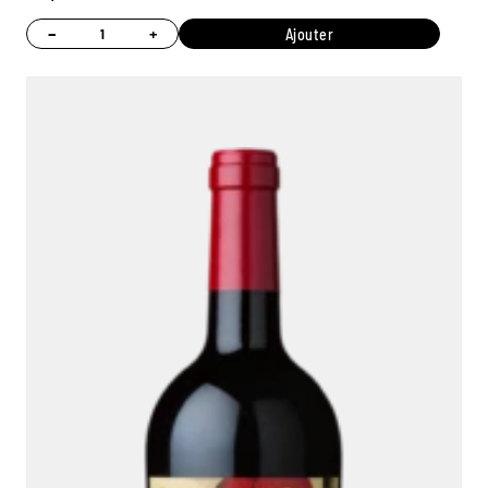
−
+
Ajouter