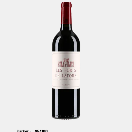
Parker :
95/100