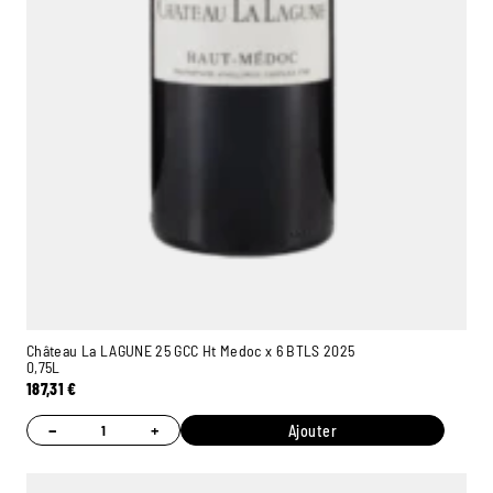
Château La LAGUNE 25 GCC Ht Medoc x 6 BTLS 2025
0,75L
187,31
€
−
+
Ajouter