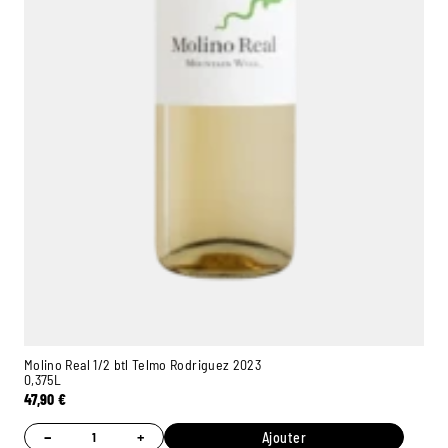
Molino Real 1/2 btl Telmo Rodriguez 2023
0,375L
47,90
€
−
+
Ajouter