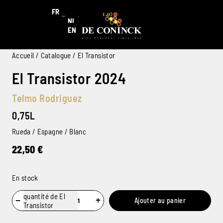
FR
NL
EN
Accueil
/
Catalogue
/ El Transistor
El Transistor 2024
Telmo Rodriguez
0,75L
Rueda / Espagne / Blanc
22,50
€
En stock
quantité de El
−
+
Ajouter au panier
Transistor