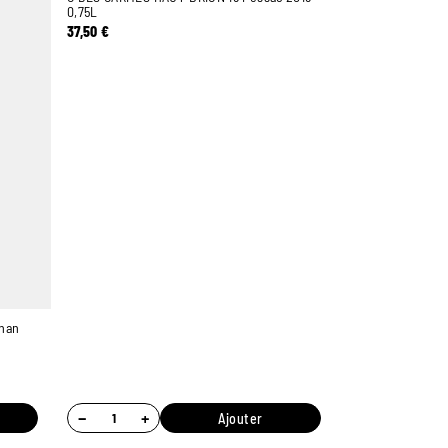
0,75L
37,50
€
nan
−
+
Ajouter