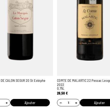
 DE CALON SEGUR 20 St Estèphe
COMTE DE MALARTIC 22 Pessac Leog
2022
0,75L
26,50
€
+
−
+
Ajouter
Ajouter