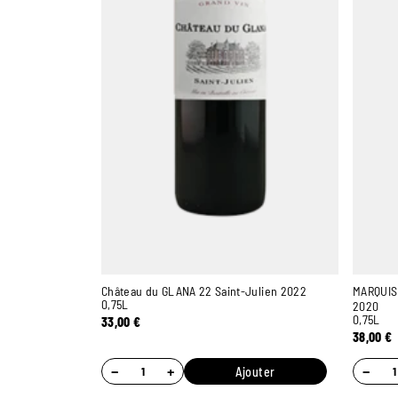
Château du GLANA 22 Saint-Julien 2022
MARQUIS
0,75L
2020
0,75L
33,00
€
38,00
€
−
+
−
Ajouter