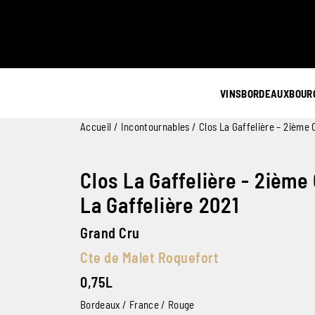
VINS
BORDEAUX
BOUR
Accueil
/
Incontournables
/ Clos La Gaffelière – 2ième 
Clos La Gaffelière - 2ième
La Gaffelière 2021
Grand Cru
Cte de Malet Roquefort
0,75L
Bordeaux / France / Rouge