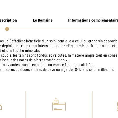
escription
Le Domaine
Informations complémentair
os La Gaffelière bénéficie d’un soin identique à celui du grand vin et provi
e déploie une robe rubis intense et un nez élégant mêlant fruits rouges et n
at et une touche minérale.
 souple, les tanins sont fondus et veloutés, la matière ample tout en conse
’étire sur des notes de pierre frottée et noix.
er ou viandes rouges en sauce, ou encore fromages affinés.
nt après quelques années de cave ou à garder 8-12 ans selon millésime.