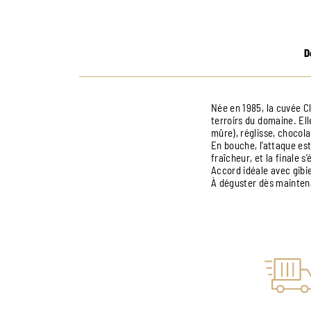
D
Née en 1985, la cuvée Cl
terroirs du domaine. Ell
mûre), réglisse, chocol
En bouche, l’attaque est
fraîcheur, et la finale s
Accord idéale avec gibi
À déguster dès maintena