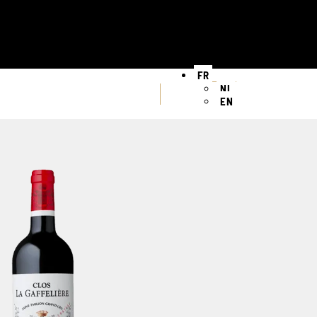
FR
NL
EN