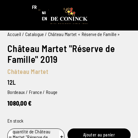
FR
NL
EN
Accueil
/
Catalogue
/ Château Martet « Réserve de Famille »
Château Martet "Réserve de
Famille" 2019
Château Martet
12L
Bordeaux / France / Rouge
1080,00
€
En stock
quantité de Château
Ajouter au panier
−
+
Martet "Réserve de