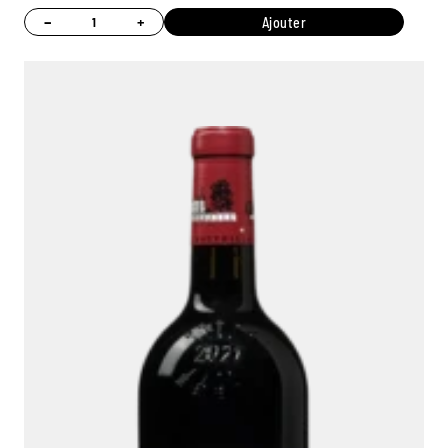
−
+
Ajouter