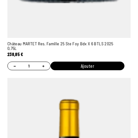
Château MARTET Res. Famille 25 Ste Foy Bdx X 6 BTLS 2025
0,75L
238,85
€
−
+
Ajouter