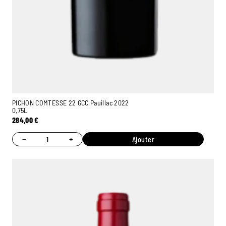
PICHON COMTESSE 22 GCC Pauillac 2022
0,75L
284,00
€
−
+
Ajouter