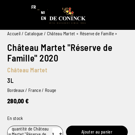
FR
NL
EN
Accueil
/
Catalogue
/ Château Martet « Réserve de Famille »
Château Martet "Réserve de
Famille" 2020
Château Martet
3L
Bordeaux / France / Rouge
280,00
€
En stock
quantité de Château
Ajouter au panier
−
+
Martet "Réserve de