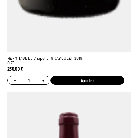
HERMITAGE La Chapelle 19 JABOULET 2019
0,75L
230,00
€
−
+
Ajouter