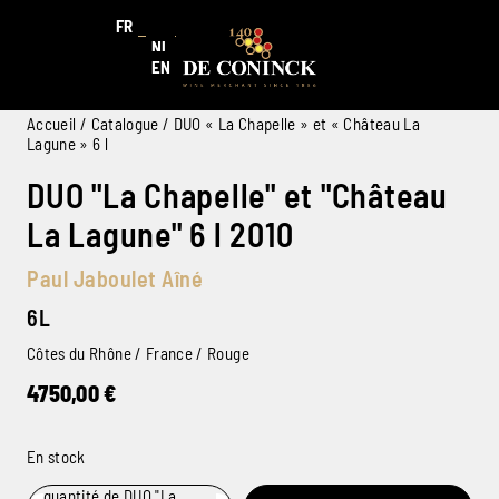
FR
NL
EN
Accueil
/
Catalogue
/ DUO « La Chapelle » et « Château La
Lagune » 6 l
DUO "La Chapelle" et "Château
La Lagune" 6 l 2010
Paul Jaboulet Aîné
6L
Côtes du Rhône / France / Rouge
4750,00
€
En stock
quantité de DUO "La