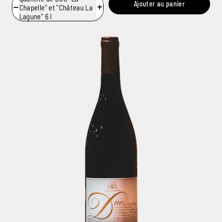
Ajouter au panier
−
+
Chapelle" et "Château La
Lagune" 6 l