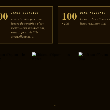
00
100
JAMES SUCKLING
WINE ADVOCATE
« Je n’arrive pas à me
Le nec plus ultra du 
lasser de combien c’est
liquoreux mondial
0
/ 100
merveilleux maintenant,
mais il peut vieillir
éternellement. »
❛