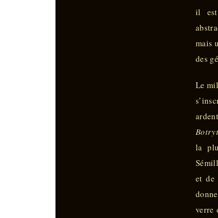
il es
abstra
mais u
des gé
Le mi
s’insc
ardent
Botryt
la pl
Sémil
et de
donne
verre 