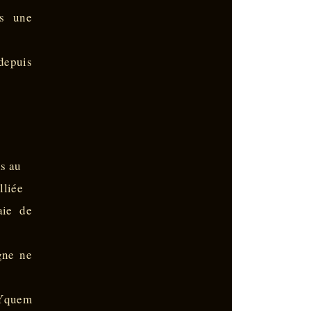
as une
 depuis
is au
lliée
aie de
gne ne
d’Yquem