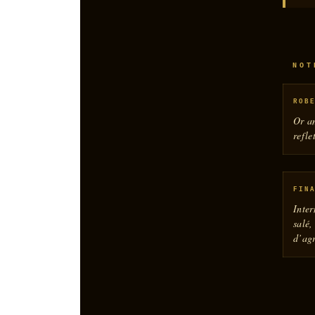
NOT
ROB
Or a
refle
FIN
Inte
salé,
d’ag