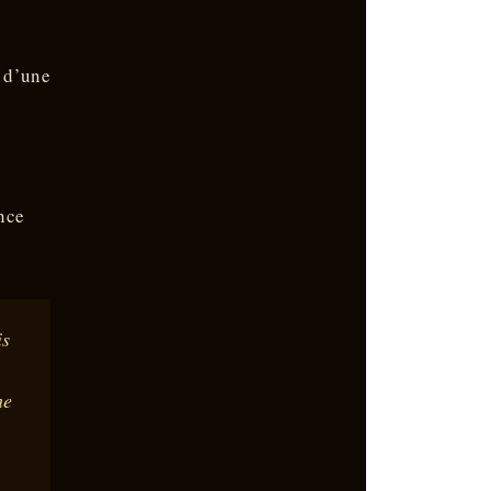
 d’une
nce
is
he