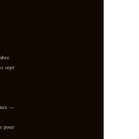
mbre
is sept
eaux —
er pour