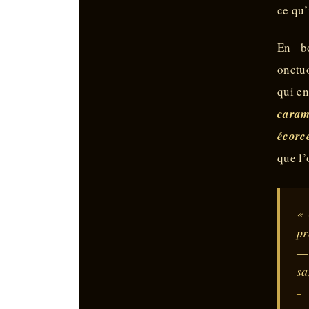
ce qu’
En bo
onctu
qui en
carame
écorc
que l’
« 
pr
— 
sa
—