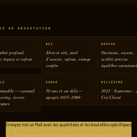
ES DE DÉGUSTATION
E
NEZ
BOUCHE
mbré profond,
Abricot rôti, miel
Onctueux, soyeux,
ts topaze et safran
d’acacia, safran, orange
acidité précise,
confite
équilibre surnature
ALE
GARDE
MILLÉSIME
rminable — caramel
50 ans et au-delà —
2023 · Sauternes · 
 coing, écorce
apogée 2035–2060
Cru Classé
rumes
Envoyez moi un Mail avec les quantitées et les bouteilles spécifiques
Send me an email with the quantities and the specific bottles.