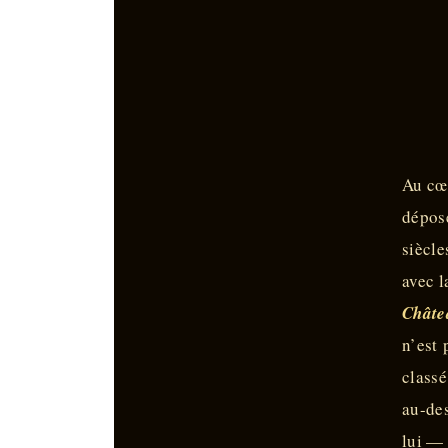
Au cœu
dépose
siècle
avec l
Châte
n’est
classé
au-des
lui —