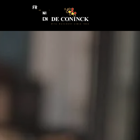
FR
NL
EN