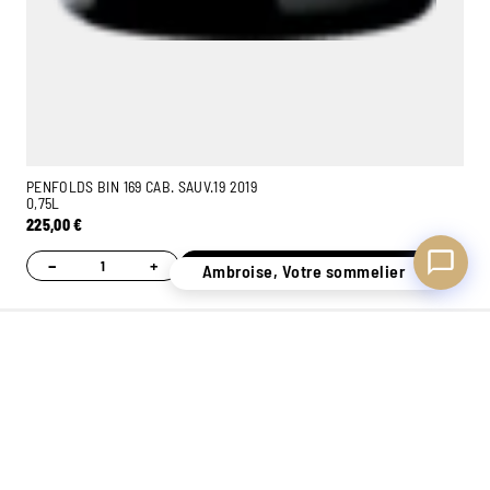
PENFOLDS BIN 169 CAB. SAUV.19 2019
0,75L
225,00
€
−
+
Ajouter
Ambroise, Votre sommelier
UN STOCK DE
CONSEILS
7 MAGASINS
PLUS
PERSONNALISÉS
EXPÉRIMENTÉS
DE 400.000
GRÂCE À NOS
POUR VOUS