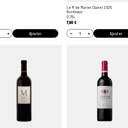
Le M de Martet Clairet 2025
Bordeaux
0,75L
7,60
€
+
−
+
Ajouter
Ajouter