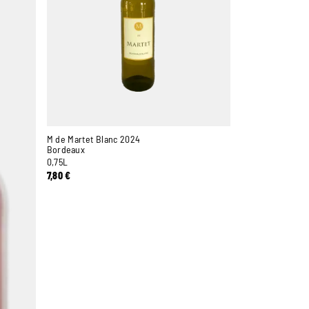
M de Martet Blanc 2024
Bordeaux
0,75L
7,80
€