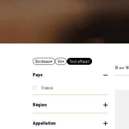
Bordeaux
×
Vin
×
Tout effacer
18 sur 1
Pays
France
Région
Appellation