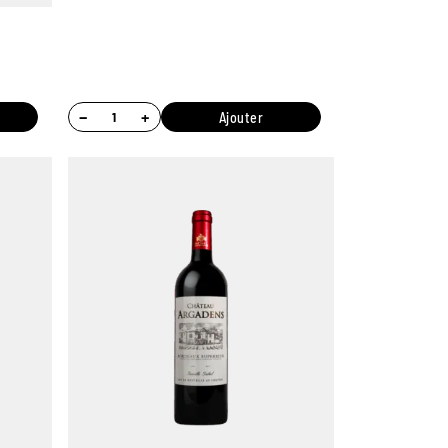
−
+
Ajouter