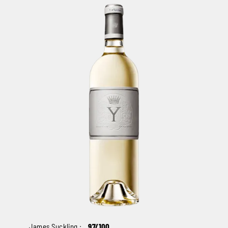
James Suckling :
97/100