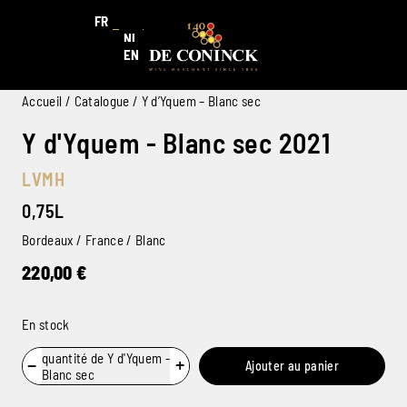
FR
NL
EN
Accueil
/
Catalogue
/ Y d’Yquem – Blanc sec
Y d'Yquem - Blanc sec 2021
LVMH
0,75L
Bordeaux / France / Blanc
220,00
€
En stock
quantité de Y d'Yquem -
−
+
Ajouter au panier
Blanc sec