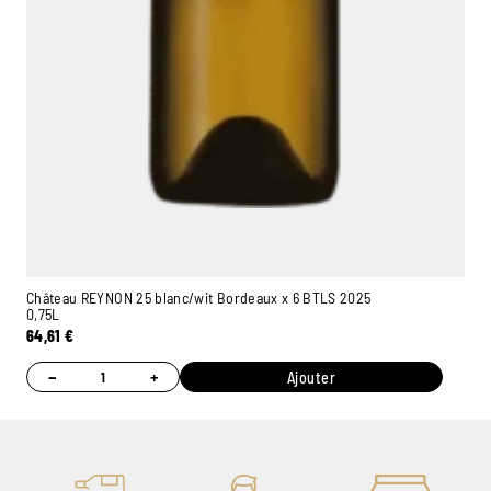
Château REYNON 25 blanc/wit Bordeaux x 6 BTLS 2025
0,75L
64,61
€
−
+
Ajouter