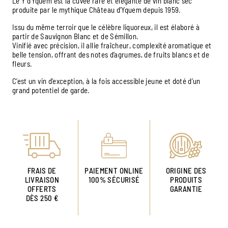
Le Y d’Yquem est la cuvée rare et élégante de vin blanc sec
produite par le mythique Château d’Yquem depuis 1959.
Issu du même terroir que le célèbre liquoreux, il est élaboré à
partir de Sauvignon Blanc et de Sémillon.
Vinifié avec précision, il allie fraîcheur, complexité aromatique et
belle tension, offrant des notes d’agrumes, de fruits blancs et de
fleurs.
C’est un vin d’exception, à la fois accessible jeune et doté d’un
grand potentiel de garde.
FRAIS DE
PAIEMENT ONLINE
ORIGINE DES
LIVRAISON
100% SÉCURISÉ
PRODUITS
OFFERTS
GARANTIE
DÈS 250 €