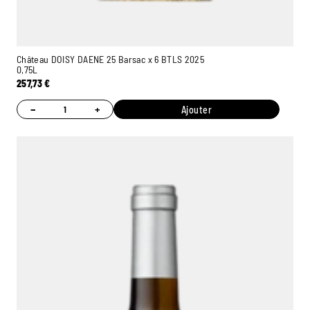
Château DOISY DAENE 25 Barsac x 6 BTLS 2025
0,75L
257,73
€
−
+
Ajouter