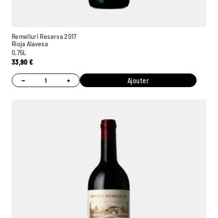
Remelluri Reserva 2017
Rioja Alavesa
0,75L
33,90
€
−
+
Ajouter