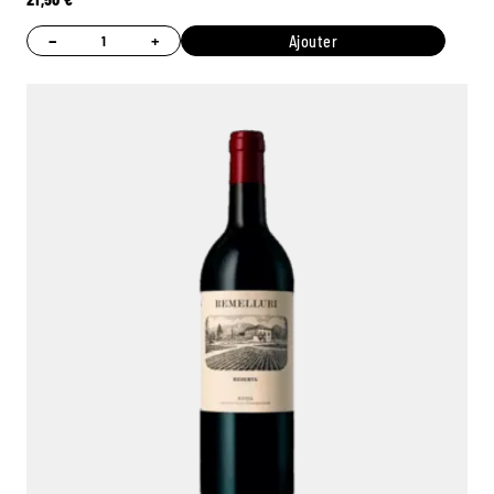
−
+
Ajouter