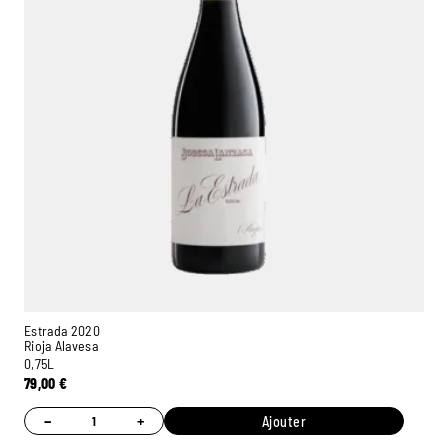
Estrada 2020
Rioja Alavesa
0,75L
79,00
€
Ambroise, Votre sommelier
Disponible pour vous conseiller
−
+
Ajouter