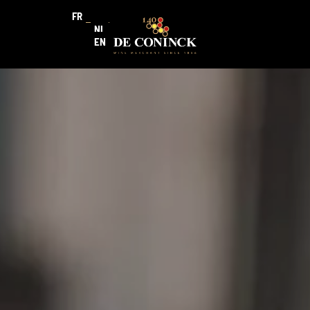
FR
NL
EN