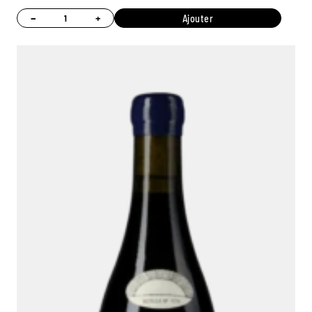
−
+
Ajouter