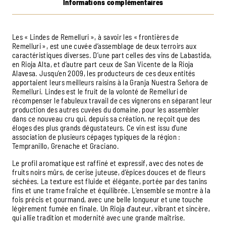
Informations complémentaires
Les « Lindes de Remelluri », à savoir les « frontières de
Remelluri », est une cuvée d’assemblage de deux terroirs aux
caractéristiques diverses. D’une part celles des vins de Labastida,
en Rioja Alta, et d’autre part ceux de San Vicente de la Rioja
Alavesa. Jusqu’en 2009, les producteurs de ces deux entités
apportaient leurs meilleurs raisins à la Granja Nuestra Señora de
Remelluri. Lindes est le fruit de la volonté de Remelluri de
récompenser le fabuleux travail de ces vignerons en séparant leur
production des autres cuvées du domaine, pour les assembler
dans ce nouveau cru qui, depuis sa création, ne reçoit que des
éloges des plus grands dégustateurs. Ce vin est issu d’une
association de plusieurs cépages typiques de la région :
Tempranillo, Grenache et Graciano.
Le profil aromatique est raffiné et expressif, avec des notes de
fruits noirs mûrs, de cerise juteuse, d’épices douces et de fleurs
séchées. La texture est fluide et élégante, portée par des tanins
fins et une trame fraîche et équilibrée. L’ensemble se montre à la
fois précis et gourmand, avec une belle longueur et une touche
légèrement fumée en finale. Un Rioja d’auteur, vibrant et sincère,
qui allie tradition et modernité avec une grande maîtrise.