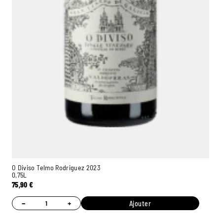
O Diviso Telmo Rodriguez 2023
0,75L
75,90
€
−
+
Ajouter