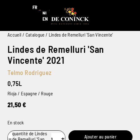
FR
NL
EN
Accueil
/
Catalogue
/ Lindes de Remelluri ‘San Vincente’
Lindes de Remelluri 'San
Vincente' 2021
Telmo Rodriguez
0,75L
Rioja / Espagne / Rouge
21,50
€
En stock
quantité de Lindes
Ajouter au panier
−
+
de Remelluri 'San