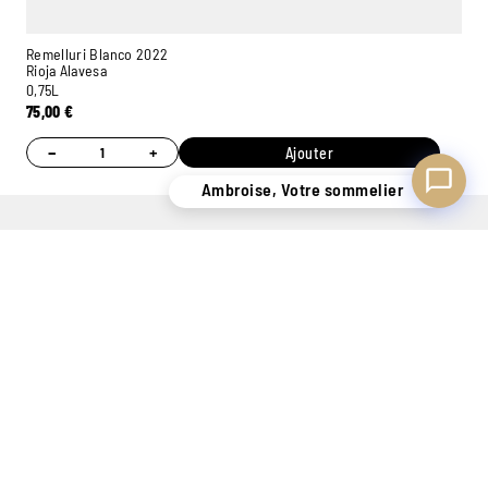
Remelluri Blanco 2022
Rioja Alavesa
0,75L
75,00
€
−
+
Ajouter
Ambroise, Votre sommelier
UN STOCK DE
CONSEILS
7 MAGASINS
PLUS
PERSONNALISÉS
EXPÉRIMENTÉS
DE 400.000
GRÂCE À NOS
POUR VOUS
BOUTEILLES
SOMMELIERS
ACCUEILLIR