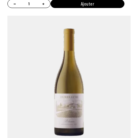
−
+
Ajouter
Ambroise, Votre sommelier
Disponible pour vous conseiller