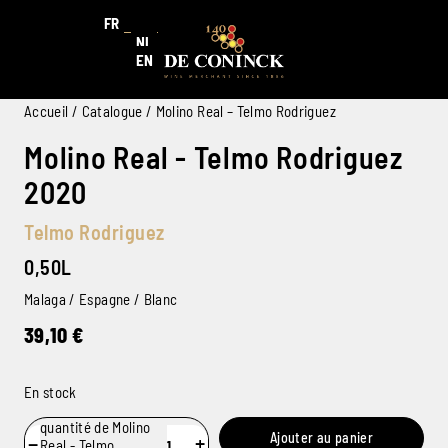
FR
NL
EN
Accueil
/
Catalogue
/ Molino Real – Telmo Rodriguez
Molino Real - Telmo Rodriguez
2020
Telmo Rodriguez
0,50L
Malaga / Espagne / Blanc
39,10
€
En stock
quantité de Molino
Ajouter au panier
−
+
Real - Telmo