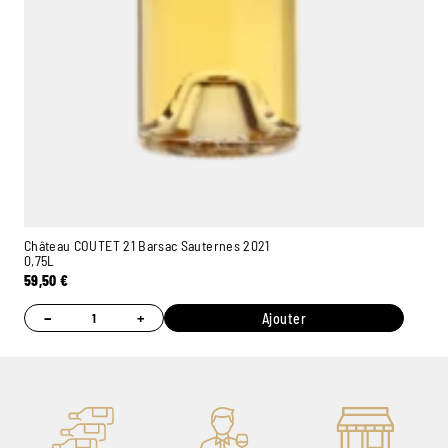
Château COUTET 21 Barsac Sauternes 2021
0,75L
59,50
€
−
+
Ajouter