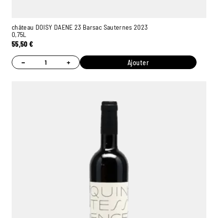
château DOISY DAENE 23 Barsac Sauternes 2023
0,75L
55,50
€
−
+
Ajouter