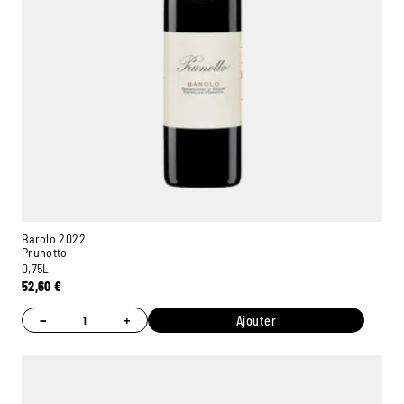
Barolo 2022
Prunotto
0,75L
52,60
€
−
+
Ajouter