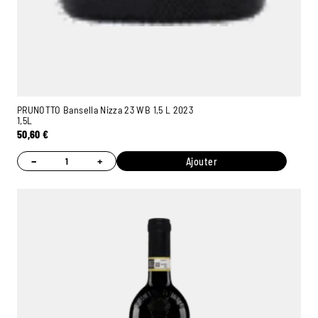
PRUNOTTO Bansella Nizza 23 WB 1,5 L 2023
1,5L
50,60
€
−
+
Ajouter