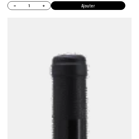
−
+
Ajouter