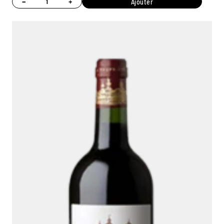
−
+
Ajouter