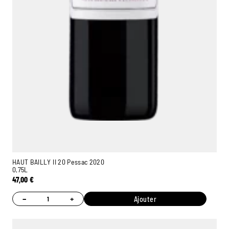
HAUT BAILLY II 20 Pessac 2020
0,75L
47,00
€
−
+
Ajouter