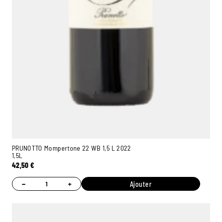
PRUNOTTO Mompertone 22 WB 1,5 L 2022
1,5L
42,50
€
−
+
Ajouter