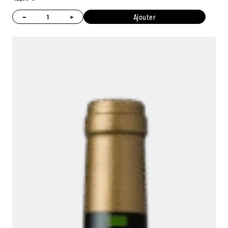
−
+
Ajouter