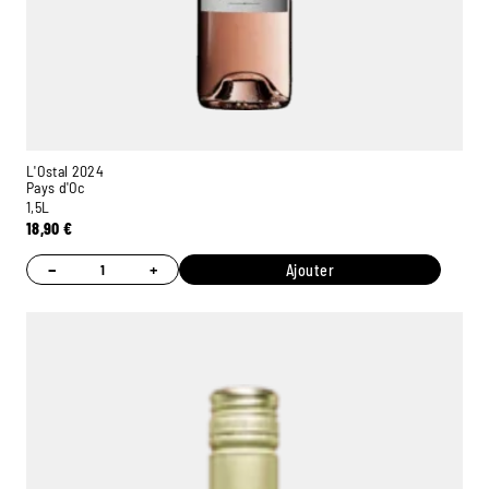
L'Ostal 2024
Pays d'Oc
1,5L
18,90
€
−
+
Ajouter