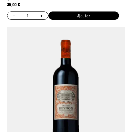
35,00
€
−
+
Ajouter