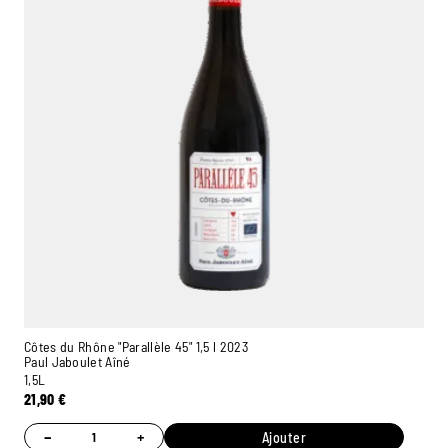
Côtes du Rhône "Parallèle 45" 1,5 l 2023
Paul Jaboulet Aîné
1,5L
21,90
€
−
+
Ajouter