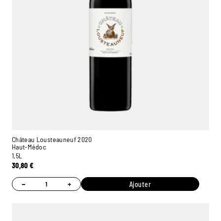
Château Lousteauneuf 2020
Haut-Médoc
1,5L
30,80
€
−
+
Ajouter