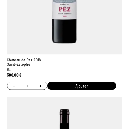
Château de Pez 2018
Saint-Estèphe
6L
380,00
€
−
+
Ajouter