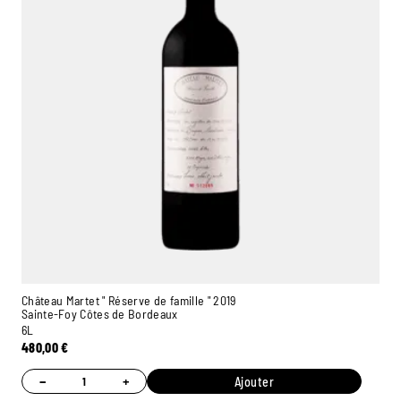
Château Martet " Réserve de famille " 2019
Sainte-Foy Côtes de Bordeaux
6L
480,00
€
−
+
Ajouter