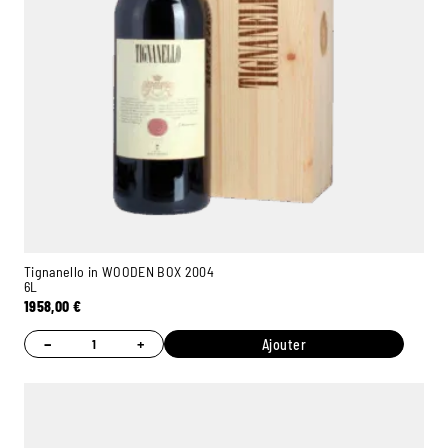
Tignanello in WOODEN BOX 2004
6L
1958,00
€
−
+
Ajouter