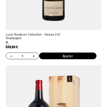
Louis Roederer Collection - Deluxe 243
Champagne
6L
530,00
€
−
+
Ajouter