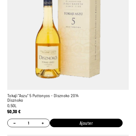
Tokaji "Aszu" 5 Puttonyos - Disznoko 2014
Disznoko
0,50L
50,30
€
−
+
Ajouter