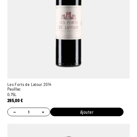
Ambroise, Votre sommelier
Disponible pour vous conseiller
Les Forts de Latour 2014
Pauillac
0,75L
265,00
€
−
+
Ajouter