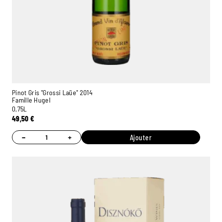
Pinot Gris "Grossi Laüe" 2014
Famille Hugel
0,75L
49,50
€
−
+
Ajouter