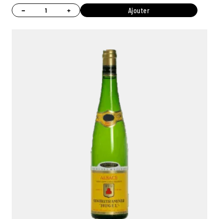
−
+
Ajouter