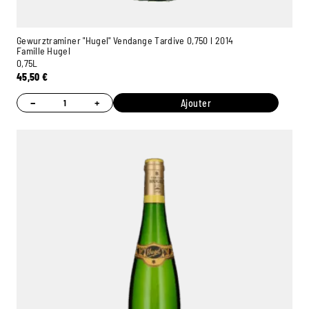
Gewurztraminer "Hugel" Vendange Tardive 0,750 l 2014
Famille Hugel
0,75L
45,50
€
−
+
Ajouter