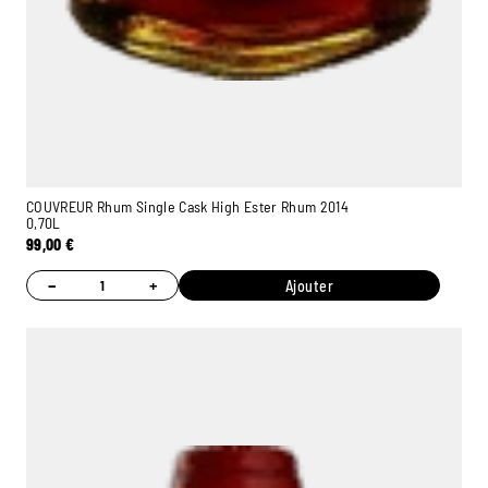
COUVREUR Rhum Single Cask High Ester Rhum 2014
0,70L
99,00
€
−
+
Ajouter