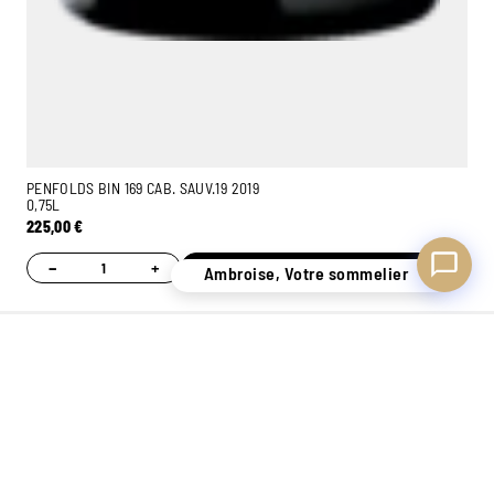
PENFOLDS BIN 169 CAB. SAUV.19 2019
0,75L
225,00
€
−
+
Ajouter
Ambroise, Votre sommelier
UN STOCK DE
CONSEILS
7 MAGASINS
PLUS
PERSONNALISÉS
EXPÉRIMENTÉS
DE 400.000
GRÂCE À NOS
POUR VOUS