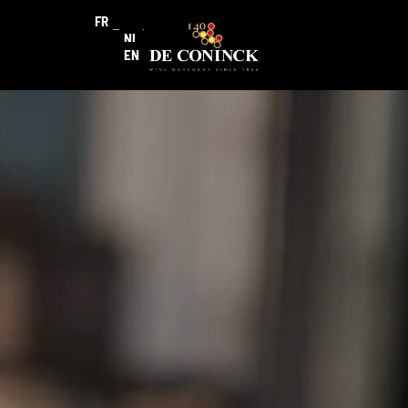
FR
NL
EN