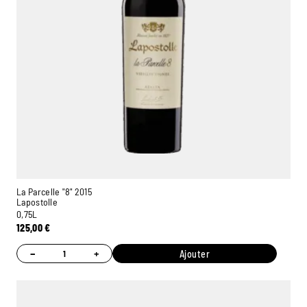
La Parcelle "8" 2015
Lapostolle
0,75L
125,00
€
−
+
Ajouter