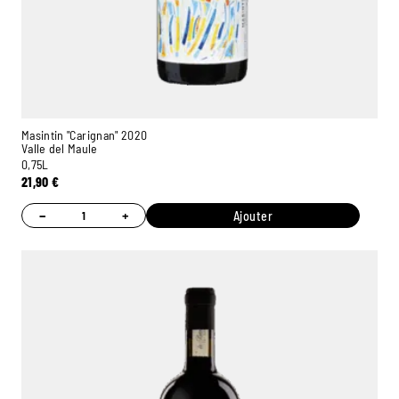
Masintin "Carignan" 2020
Valle del Maule
0,75L
21,90
€
−
+
Ajouter