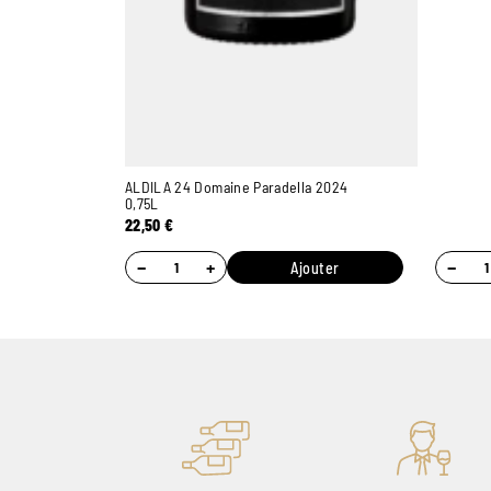
ALDILA 24 Domaine Paradella 2024
0,75L
22,50
€
−
+
−
Ajouter