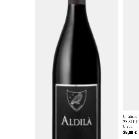
Château
25 STE 
0,75L
25,00
€