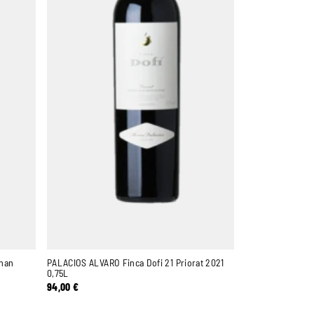
nan
PALACIOS ALVARO Finca Dofi 21 Priorat 2021
0,75L
94,00
€