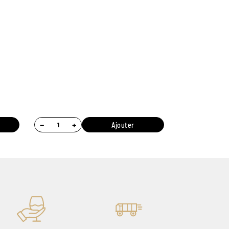
−
+
Ajouter