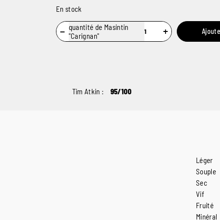
En stock
quantité de Masintin
−
+
Ajoute
"Carignan"
Tim Atkin :
95/100
Léger
Souple
Sec
Vif
Fruité
Minéral