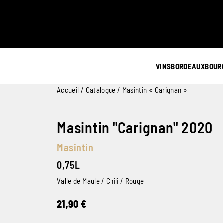
VINS
BORDEAUX
BOUR
Accueil
/
Catalogue
/ Masintin « Carignan »
Masintin "Carignan" 2020
Masintin
0,75L
Valle de Maule / Chili / Rouge
21,90
€