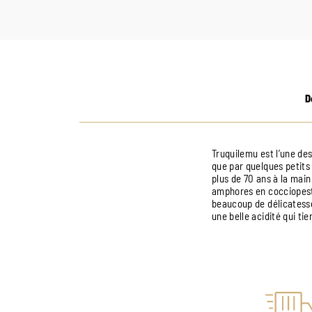
D
Truquilemu est l’une des
que par quelques petits 
plus de 70 ans à la main
amphores en cocciopesto
beaucoup de délicatesse,
une belle acidité qui tie