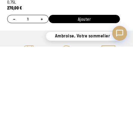
0,75L
270,00
€
−
+
Ajouter
Ambroise, Votre sommelier
UN STOCK DE
CONSEILS
7 MAGASINS
PLUS
PERSONNALISÉS
EXPÉRIMENTÉS
DE 400.000
GRÂCE À NOS
POUR VOUS
BOUTEILLES
SOMMELIERS
ACCUEILLIR
PAIEMENT ONLINE
UN SAVOIR-FAIRE
LIVRAISON
100% SÉCURISÉ
DE + DE 140 ANS
SÉCURISÉE
POUR VOUS
UNIQUEMENT EN
SATISFAIRE
BELGIQUE !