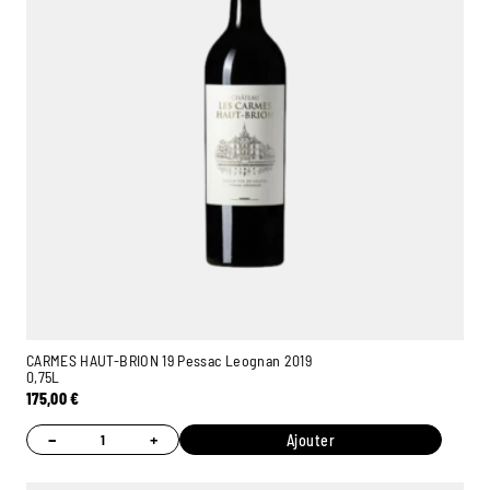
CARMES HAUT-BRION 19 Pessac Leognan 2019
0,75L
175,00
€
−
+
Ajouter