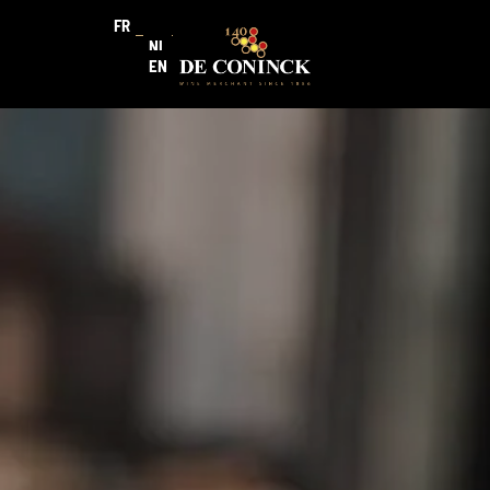
FR
NL
EN