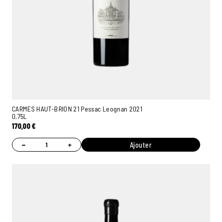
CARMES HAUT-BRION 21 Pessac Leognan 2021
0,75L
170,00
€
−
+
Ajouter