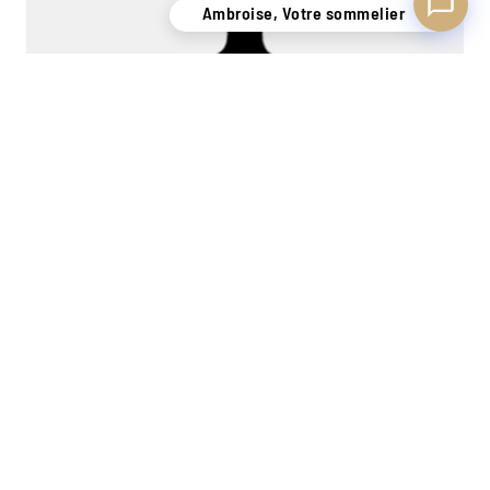
Ambroise, Votre sommelier
Château Martet "Réserve de Famille" 2019
Sainte-Foy Côtes de Bordeaux
12L
1080,00
€