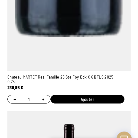
Ambroise, Votre sommelier
Disponible pour vous conseiller
Château MARTET Res. Famille 25 Ste Foy Bdx X 6 BTLS 2025
0,75L
238,85
€
−
+
Ajouter