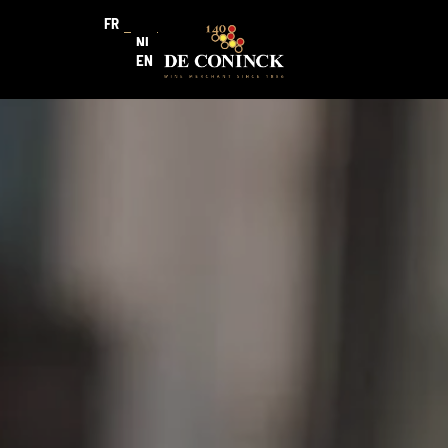
FR
NL
EN