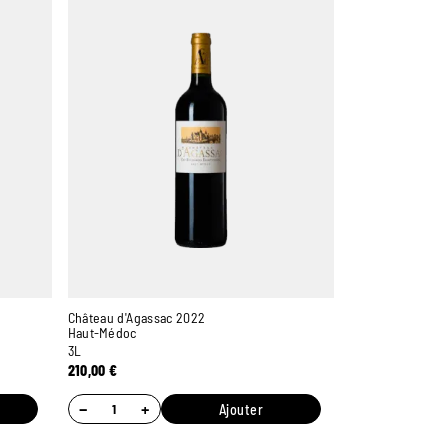
Château d'Agassac 2022
Haut-Médoc
3L
210,00
€
−
+
Ajouter