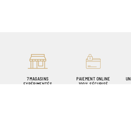
7 MAGASINS
PAIEMENT ONLINE
UN
EXPÉRIMENTÉS
100% SÉCURISÉ
POUR VOUS ACCUEILLIR
P