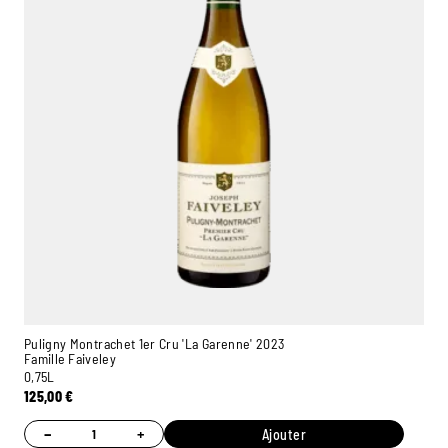
Puligny Montrachet 1er Cru 'La Garenne' 2023
Famille Faiveley
0,75L
125,00
€
−
+
Ajouter