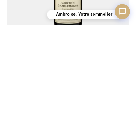
Ambroise, Votre sommelier
Corton Charlemagne Grand Cru 2022
Famille Faiveley
0,75L
285,00
€
−
+
Ajouter