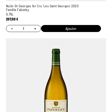
Nuits-St-Georges 1er Cru 'Les Saint Georges' 2020
Famille Faiveley
0,75L
207,00
€
−
+
Ajouter
Ambroise, Votre sommelier
Disponible pour vous conseiller