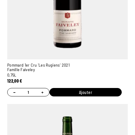
Pommard 1er Cru 'Les Rugiens' 2021
Famille Faiveley
0,75L
122,00
€
−
+
Ajouter