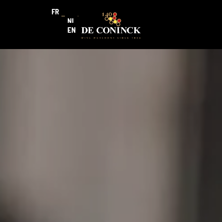
FR
NL
EN