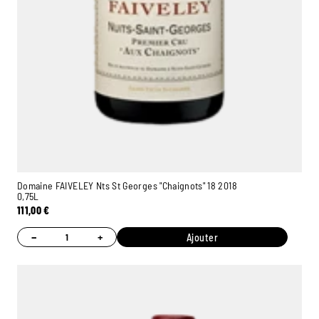
Domaine FAIVELEY Nts St Georges "Chaignots" 18 2018
0,75L
111,00
€
−
+
Ajouter