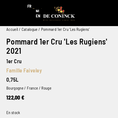
FR
NL
EN
Accueil
/
Catalogue
/ Pommard 1er Cru ‘Les Rugiens’
Pommard 1er Cru 'Les Rugiens'
2021
1er Cru
Famille Faiveley
0,75L
Bourgogne / France / Rouge
122,00
€
En stock