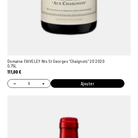
Domaine FAIVELEY Nts St Georges "Chaignots" 20 2020
0,75L
111,00
€
−
+
Ajouter