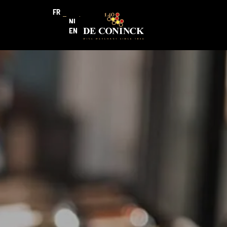
FR
NL
EN