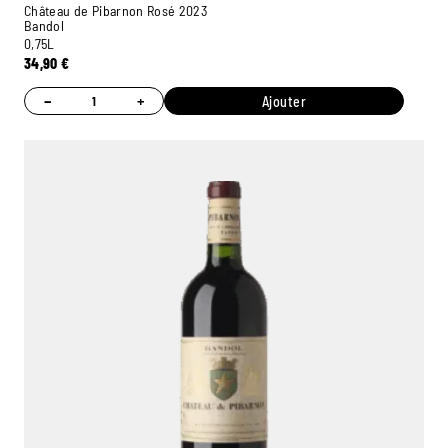
Château de Pibarnon Rosé 2023
Bandol
0,75L
34,90
€
−
+
Ajouter