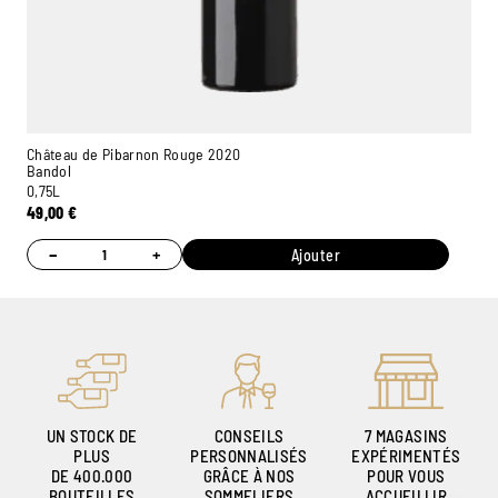
Château de Pibarnon Rouge 2020
Bandol
0,75L
49,00
€
Ambroise, Votre sommelier
Disponible pour vous conseiller
−
+
Ajouter
UN STOCK DE
CONSEILS
7 MAGASINS
PLUS
PERSONNALISÉS
EXPÉRIMENTÉS
DE 400.000
GRÂCE À NOS
POUR VOUS
BOUTEILLES
SOMMELIERS
ACCUEILLIR