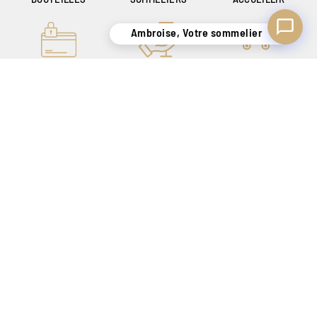
Ambroise, Votre sommelier
PAIEMENT ONLINE
UN SAVOIR-FAIRE
LIVRAISON
100% SÉCURISÉ
DE + DE 140 ANS
SÉCURISÉE
POUR VOUS
UNIQUEMENT EN
SATISFAIRE
BELGIQUE !
CRÉATEUR DE SENSATIONS DEPUIS 1886
Nos magasins
Tarif Magasin
Contact