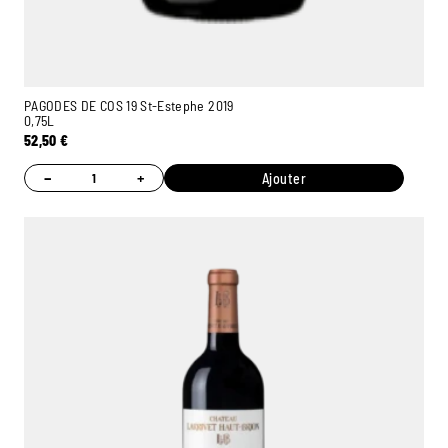
PAGODES DE COS 19 St-Estephe 2019
0,75L
52,50
€
−
+
Ajouter