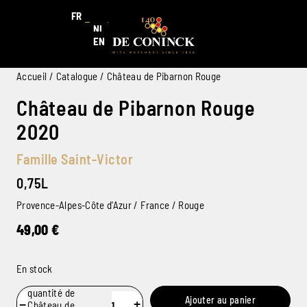
FR
NL
EN
Accueil
/
Catalogue
/ Château de Pibarnon Rouge
Château de Pibarnon Rouge
2020
Famille Saint-Victor
0,75L
Provence-Alpes-Côte d'Azur / France / Rouge
49,00
€
En stock
quantité de
Ajouter au panier
−
+
Château de