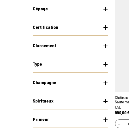
Cépage
Certification
Classement
Type
Champagne
Château
Spiritueux
Sautern
1,5L
990,00
Primeur
−