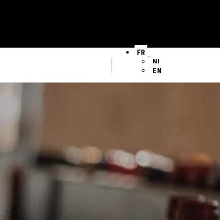
FR
NL
EN