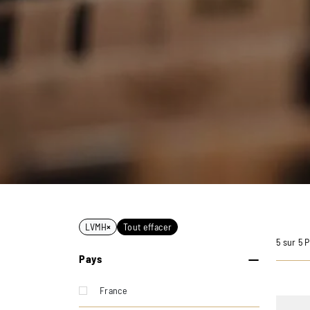
LVMH
×
Tout effacer
5 sur 5 
Pays
France