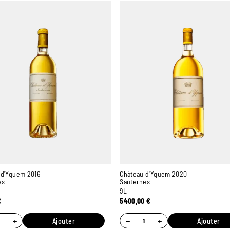
 d'Yquem 2016
Château d'Yquem 2020
es
Sauternes
9L
€
5400,00
€
+
−
+
Ajouter
Ajouter