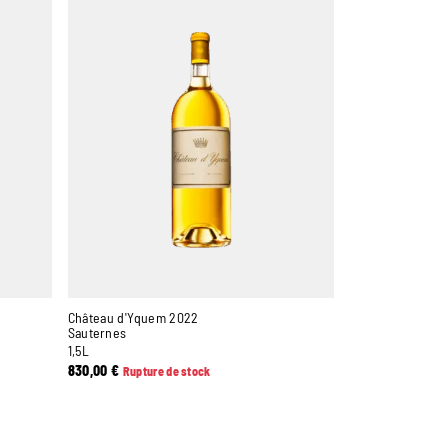
Château d'Yquem 2022
Sauternes
1,5L
830,00
€
Rupture de stock