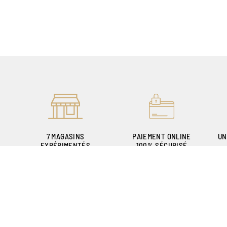
7 MAGASINS
PAIEMENT ONLINE
UN
EXPÉRIMENTÉS
100% SÉCURISÉ
POUR VOUS ACCUEILLIR
P