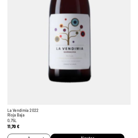
La Vendimia 2022
Rioja Baja
0,75L
11,70
€
−
+