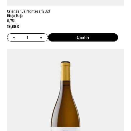
Crianza "La Montesa" 2021
Rioja Baja
0,75L
19,80
€
−
+
Ajouter