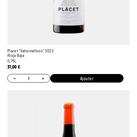
Placet "Valtomelloso" 2022
Rioja Baja
0,75L
31,00
€
−
+
Ajouter