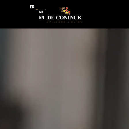
FR
NL
EN